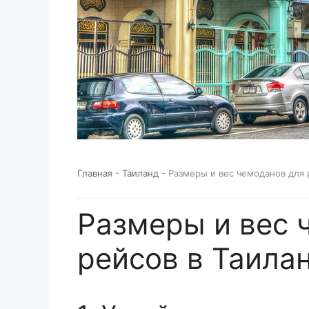
Главная
-
Таиланд
-
Размеры и вес чемоданов для р
Размеры и вес 
рейсов в Таилан