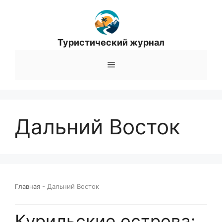
Перейти
к
содержимому
Туристический журнал
Меню
Дальний Восток
Главная
-
Дальний Восток
Курильские острова: